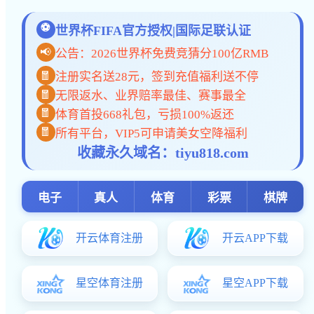
广外学子 高考龙虎榜 中考龙虎榜 天博官网入口社团
星空体育入口:育德润心 润泽生命｜广外心理健
月系列活动纪要
2026-05-27